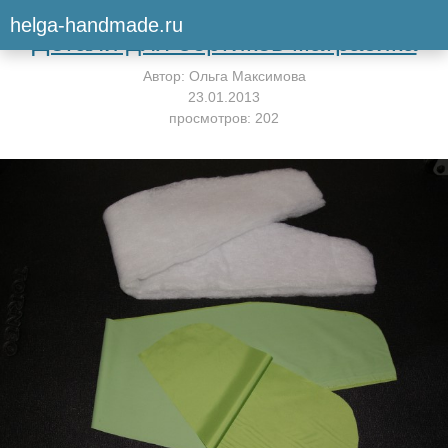
Вернуться к мастер-классу
helga-handmade.ru
Детали для бортиков матрасика
Автор:
Ольга Максимова
23.01.2013
просмотров: 202