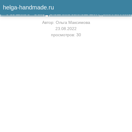
Вернуться к мастер-классу
helga-handmade.ru
Шью мешок для сменки с карманами
Автор:
Ольга Максимова
23.08.2022
просмотров: 30