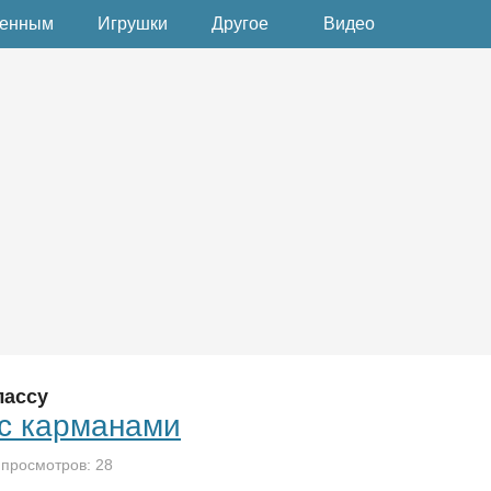
денным
Игрушки
Другое
Видео
лассу
с карманами
 просмотров: 28