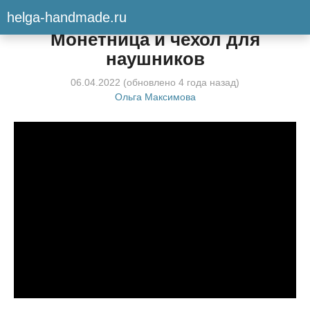
helga-handmade.ru
Мастер-класс
Монетница и чехол для
наушников
06.04.2022
(обновлено
4 года
назад)
Ольга Максимова