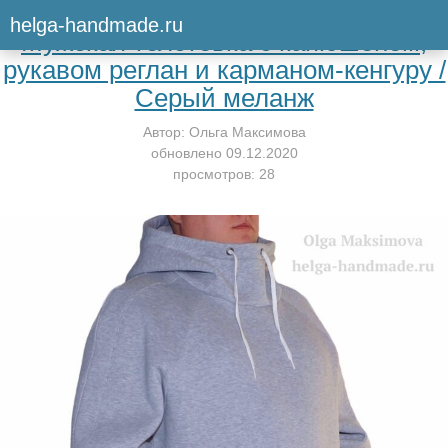
Вернуться к мастер-классу
helga-handmade.ru
Мужская толстовка с капюшоном,
рукавом реглан и карманом-кенгуру /
Серый меланж
Автор:
Ольга Максимова
обновлено
09.12.2020
просмотров: 28