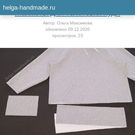
Вернуться к мастер-классу
helga-handmade.ru
Манжеты для толстовки худи
Автор:
Ольга Максимова
обновлено
09.12.2020
просмотров: 23