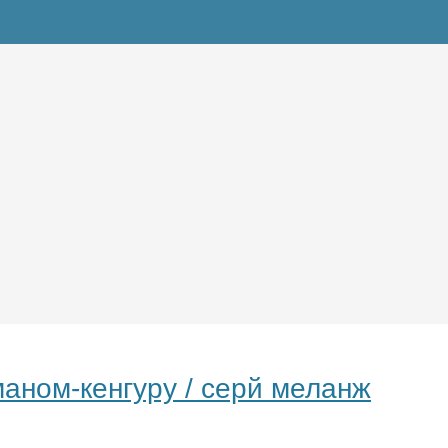
аном-кенгуру / серй меланж