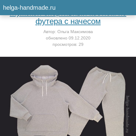
Вернуться к мастер-классу
helga-handmade.ru
Мужской спортивный костюм из
футера с начесом
Автор:
Ольга Максимова
обновлено
09.12.2020
просмотров: 29