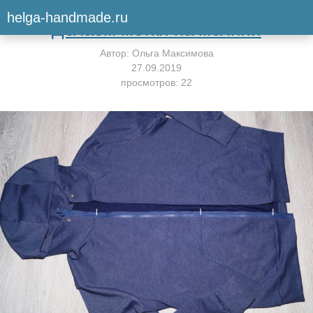
Вернуться к мастер-классу
helga-handmade.ru
Делаем метки на молнии
Автор:
Ольга Максимова
27.09.2019
просмотров: 22