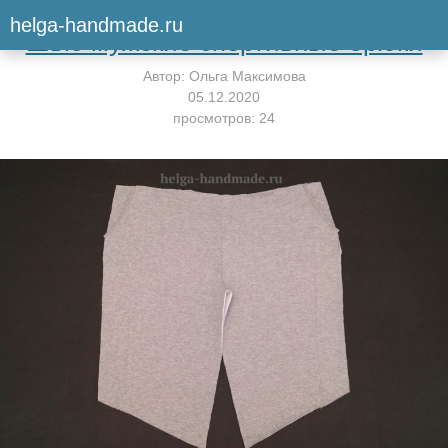
Вернуться к мастер-классу
helga-handmade.ru
Шью мужские спортивные брюки
Автор:
Ольга Максимова
05.12.2020
просмотров: 24