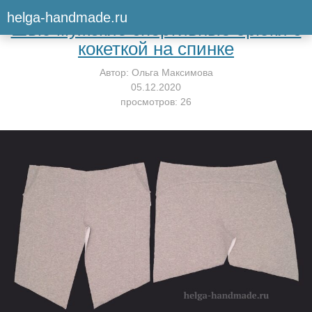
Вернуться к мастер-классу
helga-handmade.ru
Шью мужские спортивные брюки с
кокеткой на спинке
Автор:
Ольга Максимова
05.12.2020
просмотров: 26