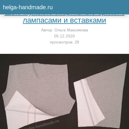
Вернуться к мастер-классу
helga-handmade.ru
Шью мужские спортивные брюки с
лампасами и вставками
Автор:
Ольга Максимова
05.12.2020
просмотров: 28