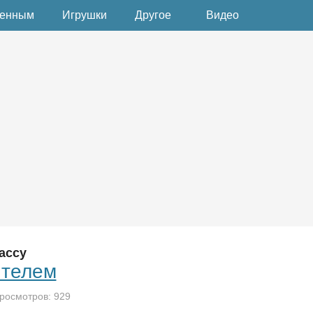
денным
Игрушки
Другое
Видео
ассу
ителем
просмотров: 929