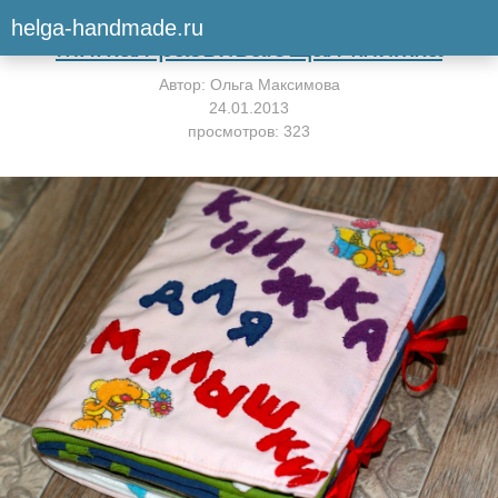
Вернуться к мастер-классу
helga-handmade.ru
Мягкая развивающая книжка
Автор:
Ольга Максимова
24.01.2013
просмотров: 323