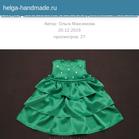
Вернуться к мастер-классу
helga-handmade.ru
Нарядное платье с оборками Ёлочка
Автор:
Ольга Максимова
20.12.2019
просмотров: 27