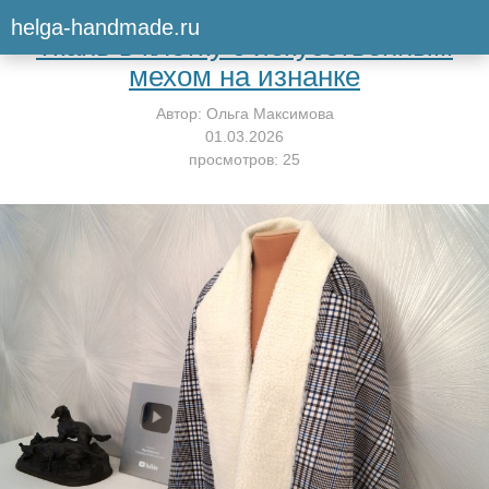
Вернуться к мастер-классу
helga-handmade.ru
Ткань в клетку с искусственным
мехом на изнанке
Автор:
Ольга Максимова
01.03.2026
просмотров: 25