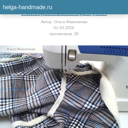
Вернуться к мастер-классу
helga-handmade.ru
Расстрачиваем припуски
Автор:
Ольга Максимова
01.03.2026
просмотров: 28