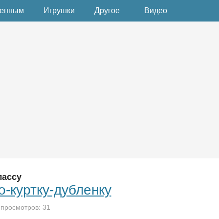
денным
Игрушки
Другое
Видео
лассу
-куртку-дубленку
 просмотров: 31