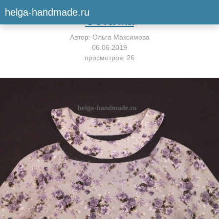
Вернуться к мастер-классу
helga-handmade.ru
Обтачка
Автор:
Ольга Максимова
06.06.2019
просмотров: 26