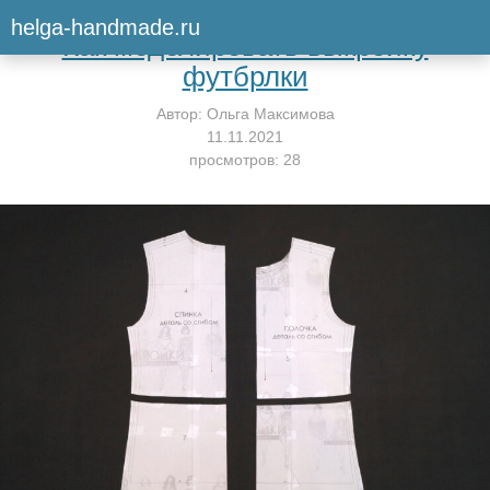
Вернуться к мастер-классу
helga-handmade.ru
Как моделировать выкройку
футбрлки
Автор:
Ольга Максимова
11.11.2021
просмотров: 28