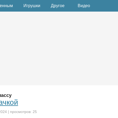
денным
Игрушки
Другое
Видео
лассу
ачкой
2024
| просмотров: 25