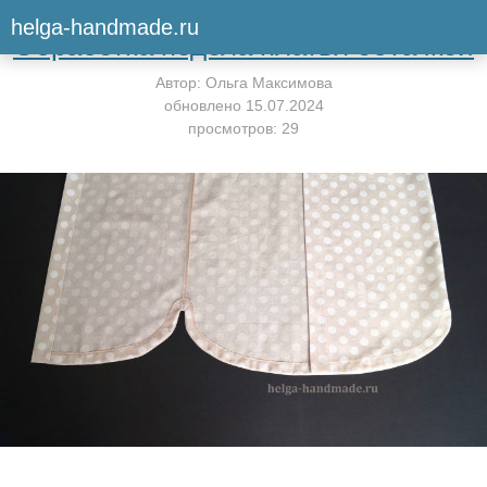
Вернуться к мастер-классу
helga-handmade.ru
Обработка подола платья обтачкой
Автор:
Ольга Максимова
обновлено
15.07.2024
просмотров: 29