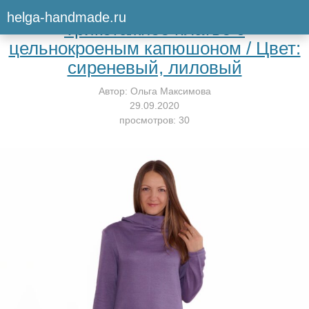
Вернуться к мастер-классу
helga-handmade.ru
Трикотажное платье с
цельнокроеным капюшоном / Цвет:
сиреневый, лиловый
Автор:
Ольга Максимова
29.09.2020
просмотров: 30