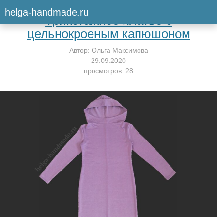
Вернуться к мастер-классу
helga-handmade.ru
Трикотажное платье с
цельнокроеным капюшоном
Автор:
Ольга Максимова
29.09.2020
просмотров: 28