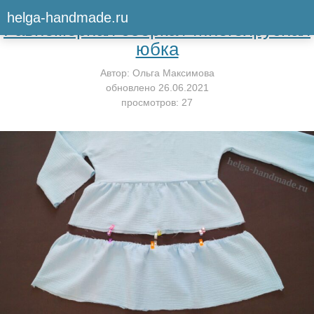
Вернуться к мастер-классу
helga-handmade.ru
Равномерная сборка / Многоярусная
юбка
Автор:
Ольга Максимова
обновлено
26.06.2021
просмотров: 27