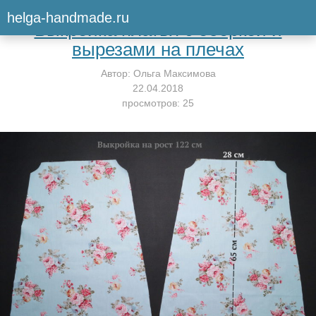
Вернуться к мастер-классу
helga-handmade.ru
Выкройка платья с оборкой и
вырезами на плечах
Автор:
Ольга Максимова
22.04.2018
просмотров: 25