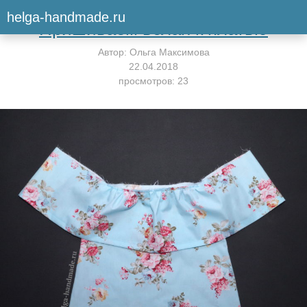
Вернуться к мастер-классу
helga-handmade.ru
Пришиваем волан к платью
Автор:
Ольга Максимова
22.04.2018
просмотров: 23