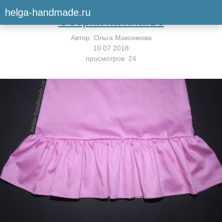
Вернуться к мастер-классу
helga-handmade.ru
Оборка на платье
Автор:
Ольга Максимова
10.07.2018
просмотров: 24