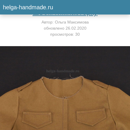
Вернуться к мастер-классу
helga-handmade.ru
Шьём гимнастёрку
Автор:
Ольга Максимова
обновлено
26.02.2020
просмотров: 30