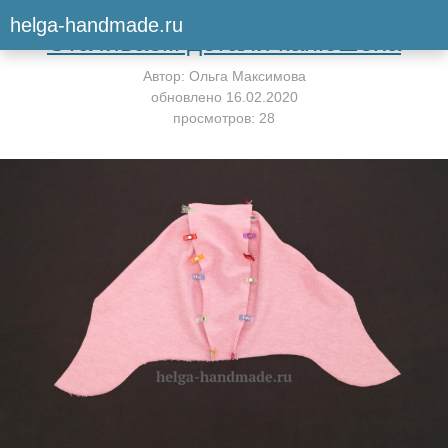
Вернуться к мастер-классу
helga-handmade.ru
Стачиваем детали капюшона
Автор:
Ольга Максимова
обновлено
16.02.2020
просмотров: 28