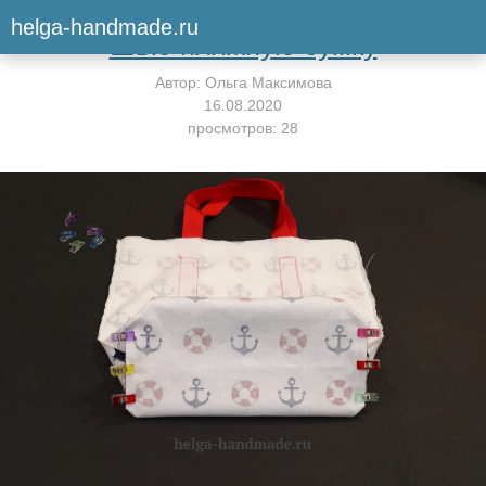
Вернуться к мастер-классу
helga-handmade.ru
Шью пляжную сумку
Автор:
Ольга Максимова
16.08.2020
просмотров: 28