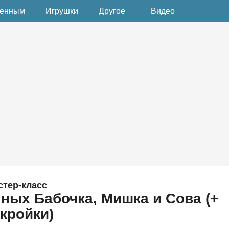
денным
Игрушки
Другое
Видео
стер-класс
ых Бабочка, Мишка и Сова (+
кройки)