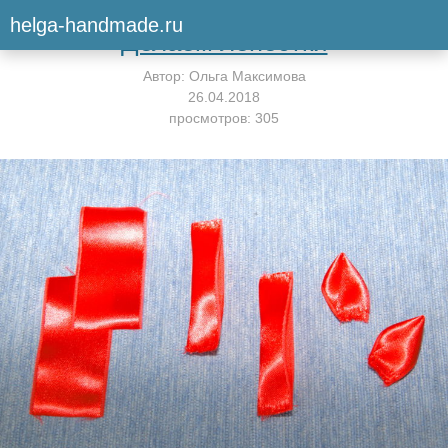
Вернуться к мастер-классу
helga-handmade.ru
Делаем лепестки
Автор:
Ольга Максимова
26.04.2018
просмотров: 305