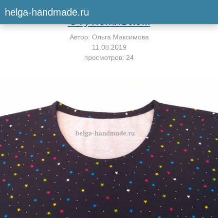
Вернуться к мастер-классу
helga-handmade.ru
Отутюживаем
Автор:
Ольга Максимова
11.08.2019
просмотров: 24