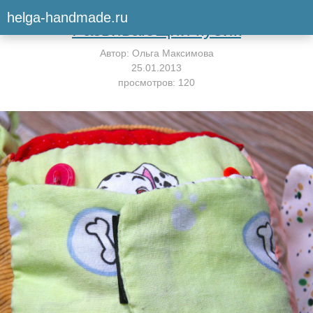
Вернуться к мастер-классу
helga-handmade.ru
Развивающий кубик
Автор:
Ольга Максимова
25.01.2013
просмотров: 120