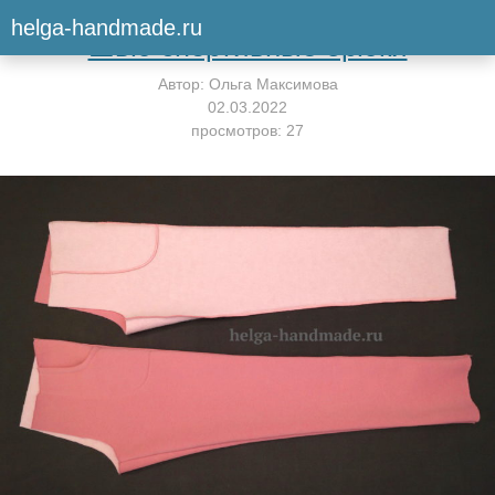
Вернуться к мастер-классу
helga-handmade.ru
Шью спортивные брюки
Автор:
Ольга Максимова
02.03.2022
просмотров: 27