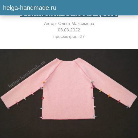
Вернуться к мастер-классу
helga-handmade.ru
Стачиваем боковые срезы
Автор:
Ольга Максимова
03.03.2022
просмотров: 27