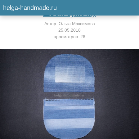
Вернуться к мастер-классу
helga-handmade.ru
Шьём сумочку
Автор:
Ольга Максимова
25.05.2018
просмотров: 26