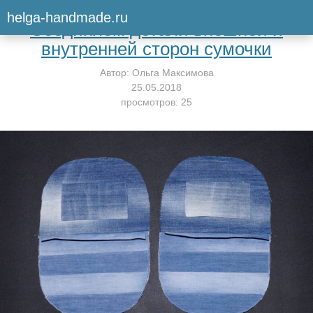
Вернуться к мастер-классу
helga-handmade.ru
Соединяем детали внешней и
внутренней сторон сумочки
Автор:
Ольга Максимова
25.05.2018
просмотров: 25