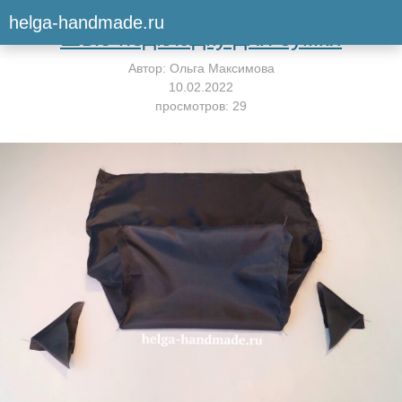
Вернуться к мастер-классу
helga-handmade.ru
Шью подкладку для сумки
Автор:
Ольга Максимова
10.02.2022
просмотров: 29