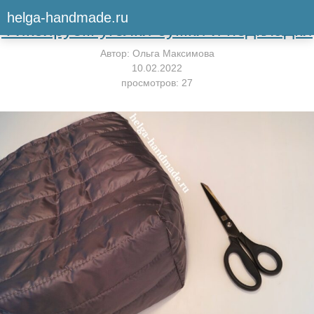
Вернуться к мастер-классу
helga-handmade.ru
Фиксируем уголки сумки и подкладки
Автор:
Ольга Максимова
10.02.2022
просмотров: 27