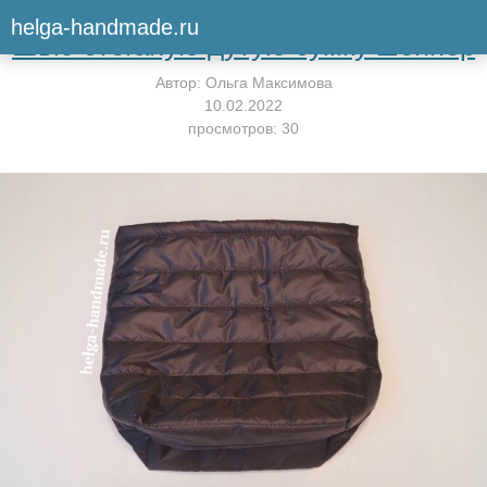
Вернуться к мастер-классу
helga-handmade.ru
Шью стеганую дутую сумку шоппер
Автор:
Ольга Максимова
10.02.2022
просмотров: 30