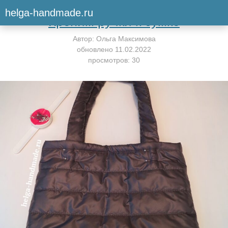
Вернуться к мастер-классу
helga-handmade.ru
Крепим ручки к сумке
Автор:
Ольга Максимова
обновлено
11.02.2022
просмотров: 30