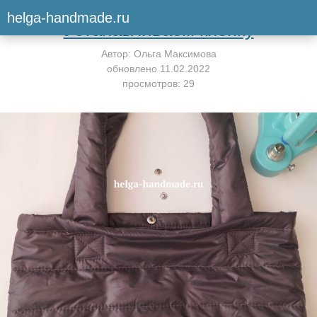
Вернуться к мастер-классу
helga-handmade.ru
Устанавливаем кнопку
Автор:
Ольга Максимова
обновлено
11.02.2022
просмотров: 29