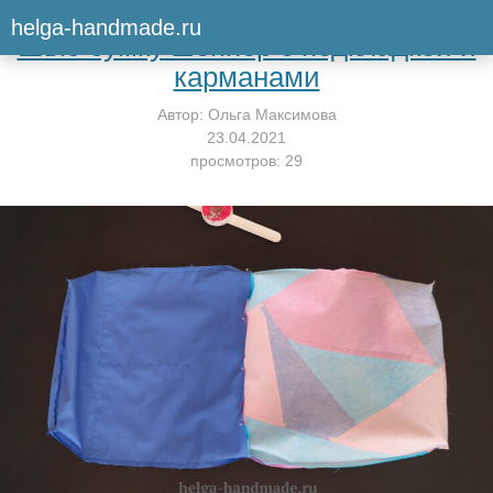
Вернуться к мастер-классу
helga-handmade.ru
Шью сумку шоппер с подкладкой и
карманами
Автор:
Ольга Максимова
23.04.2021
просмотров: 29