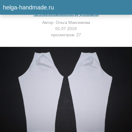
Вернуться к мастер-классу
helga-handmade.ru
Стачиваем рукава
Автор:
Ольга Максимова
01.07.2019
просмотров: 27