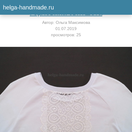
Вернуться к мастер-классу
helga-handmade.ru
Горловина свитшота
Автор:
Ольга Максимова
01.07.2019
просмотров: 25