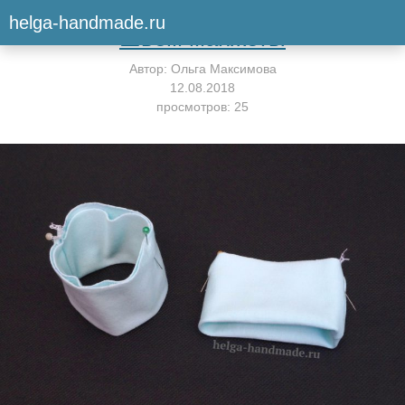
Вернуться к мастер-классу
helga-handmade.ru
Шьем манжеты
Автор:
Ольга Максимова
12.08.2018
просмотров: 25