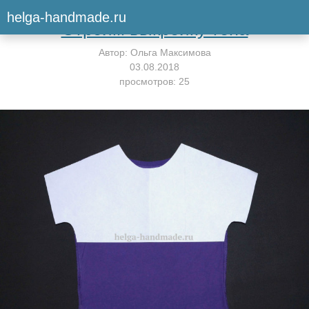
Вернуться к мастер-классу
helga-handmade.ru
Строим выкройку топа
Автор:
Ольга Максимова
03.08.2018
просмотров: 25