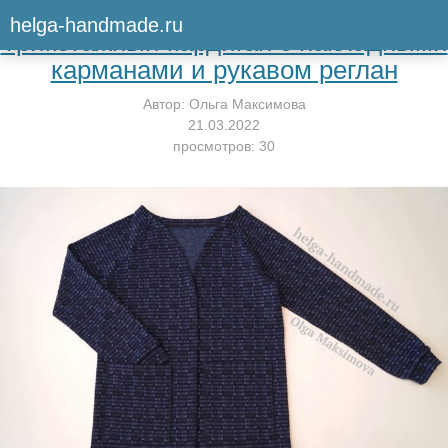
Вернуться к мастер-классу
helga-handmade.ru
Трикотажный кардиган с накладными
карманами и рукавом реглан
Автор:
Ольга Максимова
21.03.2022
просмотров: 30